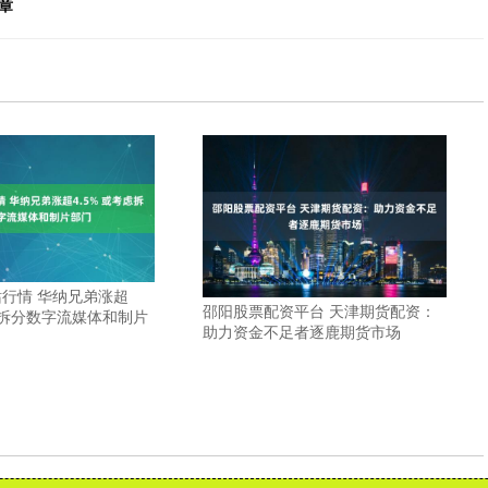
章
行情 华纳兄弟涨超
邵阳股票配资平台 天津期货配资：
考虑拆分数字流媒体和制片
助力资金不足者逐鹿期货市场