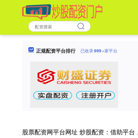
正规配资平台排行
已收录
999
+家平台
股票配资网平台网址 炒股配资：借助平台