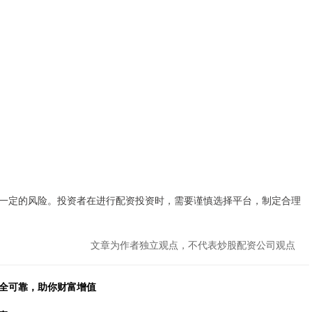
一定的风险。投资者在进行配资投资时，需要谨慎选择平台，制定合理
文章为作者独立观点，不代表炒股配资公司观点
安全可靠，助你财富增值