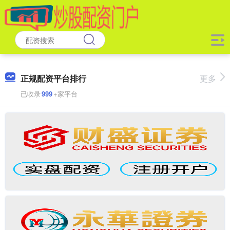
正规配资平台排行
更多
已收录
999
+家平台