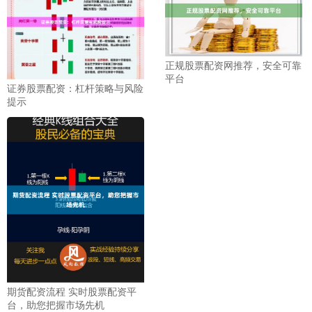
正规股票配资网推荐，安全可靠
平台
证券股票配资：杠杆策略与风险
提示
期货配资流程 实时股票配资平
台，助您把握市场先机